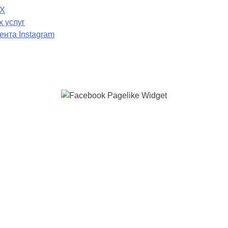
АХ
 услуг
нта Instagram